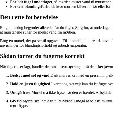
For lidt fugt i underlaget
, så mørtlen mister vand til murstenen.
Forkert blandingsforhold
, hvor mørtlen bliver for tør eller for
Den rette forberedelse
En god tørring begynder allerede, før du fuger. Sørg for, at underlaget e
at murstenene suger for meget vand fra mørtlen.
Brug en mørtel, der passer til opgaven. Til almindeligt murværk anvend
anvisninger for blandingsforhold og arbejdstemperatur.
Sådan tørrer du fugerne korrekt
Når fugerne er lagt, handler det om at styre tørringen, så den sker jævnt
Beskyt mod sol og vind
Dæk murværket med en presenning eller af
Hold en jævn fugtighed
I varmt og tørt vejr kan du let fugte o
Undgå frost
Mørtel må ikke fryse, før den er hærdet. Arbejd derf
Giv tid
Mørtel skal have ro til at hærde. Undgå at belaste murværke
mørteltype.