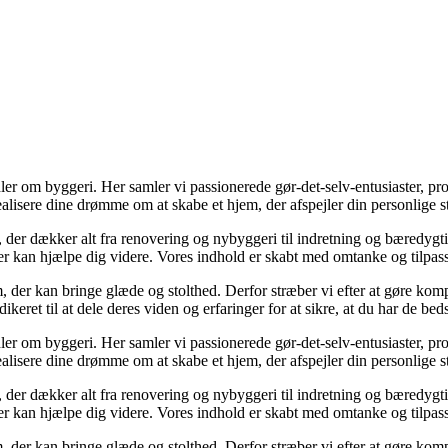
ler om byggeri. Her samler vi passionerede gør-det-selv-entusiaster, pr
realisere dine drømme om at skabe et hjem, der afspejler din personlige s
, der dækker alt fra renovering og nybyggeri til indretning og bæredygtig
, der kan hjælpe dig videre. Vores indhold er skabt med omtanke og tilp
, der kan bringe glæde og stolthed. Derfor stræber vi efter at gøre komp
keret til at dele deres viden og erfaringer for at sikre, at du har de bed
ler om byggeri. Her samler vi passionerede gør-det-selv-entusiaster, pr
realisere dine drømme om at skabe et hjem, der afspejler din personlige s
, der dækker alt fra renovering og nybyggeri til indretning og bæredygtig
, der kan hjælpe dig videre. Vores indhold er skabt med omtanke og tilp
, der kan bringe glæde og stolthed. Derfor stræber vi efter at gøre komp