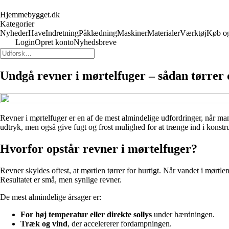
Hjemmebygget.dk
Kategorier
Nyheder
Have
Indretning
Påklædning
Maskiner
Materialer
Værktøj
Køb og
Login
Opret konto
Nyhedsbreve
Undgå revner i mørtelfuger – sådan tørrer 
Revner i mørtelfuger er en af de mest almindelige udfordringer, når m
udtryk, men også give fugt og frost mulighed for at trænge ind i konstru
Hvorfor opstår revner i mørtelfuger?
Revner skyldes oftest, at mørtlen tørrer for hurtigt. Når vandet i mørtl
Resultatet er små, men synlige revner.
De mest almindelige årsager er:
For høj temperatur eller direkte sollys
under hærdningen.
Træk og vind
, der accelererer fordampningen.