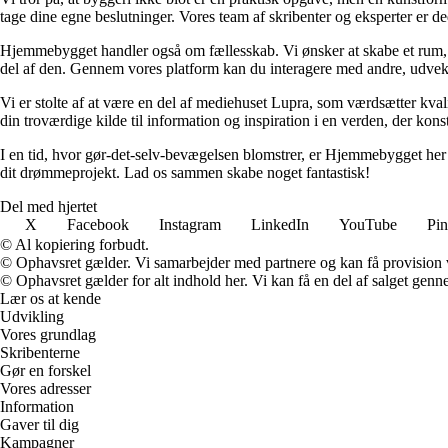
tage dine egne beslutninger. Vores team af skribenter og eksperter er dedi
Hjemmebygget handler også om fællesskab. Vi ønsker at skabe et rum, hvo
del af den. Gennem vores platform kan du interagere med andre, udveksle
Vi er stolte af at være en del af mediehuset Lupra, som værdsætter kvali
din troværdige kilde til information og inspiration i en verden, der kons
I en tid, hvor gør-det-selv-bevægelsen blomstrer, er Hjemmebygget her for
dit drømmeprojekt. Lad os sammen skabe noget fantastisk!
Del med hjertet
X
Facebook
Instagram
LinkedIn
YouTube
Pin
© Al kopiering forbudt.
© Ophavsret gælder. Vi samarbejder med partnere og kan få provision
© Ophavsret gælder for alt indhold her. Vi kan få en del af salget genne
Lær os at kende
Udvikling
Vores grundlag
Skribenterne
Gør en forskel
Vores adresser
Information
Gaver til dig
Kampagner