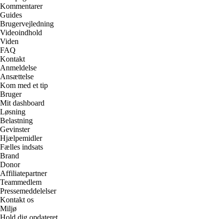
Kommentarer
Guides
Brugervejledning
Videoindhold
Viden
FAQ
Kontakt
Anmeldelse
Ansættelse
Kom med et tip
Bruger
Mit dashboard
Løsning
Belastning
Gevinster
Hjælpemidler
Fælles indsats
Brand
Donor
Affiliatepartner
Teammedlem
Pressemeddelelser
Kontakt os
Miljø
Hold dig opdateret