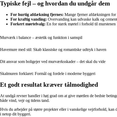
Typiske fejl – og hvordan du undgår dem
For hurtig afdækning fjernes:
Mange fjerner afdækningen for tid
For kraftig vanding:
Overvanding kan udvaske kalk og cement, s
Forkert mørtelvalg:
En for stærk mørtel i forhold til murstenen 
Murværk i balance – æstetik og funktion i samspil
Havemure med stil: Skab klassiske og romantiske udtryk i haven
Dit ansvar som boligejer ved murværksskader – det skal du vide
Skalmuren forklaret: Formål og fordele i moderne byggeri
Et godt resultat kræver tålmodighed
At undgå revner handler i høj grad om at give mørtlen de bedste betingel
både vind, vejr og tidens tand.
Hvis du arbejder på større projekter eller i vanskelige vejrforhold, ka
i netop dit byggeri.