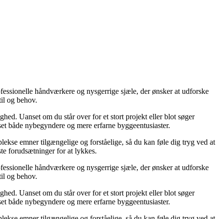
ofessionelle håndværkere og nysgerrige sjæle, der ønsker at udforske
til og behov.
hed. Uanset om du står over for et stort projekt eller blot søger
asset både nybegyndere og mere erfarne byggeentusiaster.
lekse emner tilgængelige og forståelige, så du kan føle dig tryg ved at
ste forudsætninger for at lykkes.
ofessionelle håndværkere og nysgerrige sjæle, der ønsker at udforske
til og behov.
hed. Uanset om du står over for et stort projekt eller blot søger
asset både nybegyndere og mere erfarne byggeentusiaster.
lekse emner tilgængelige og forståelige, så du kan føle dig tryg ved at