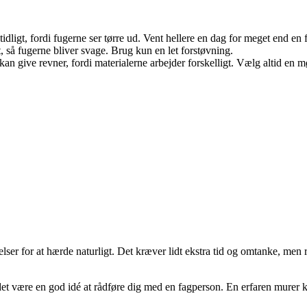
ligt, fordi fugerne ser tørre ud. Vent hellere en dag for meget end en fo
å fugerne bliver svage. Brug kun en let forstøvning.
kan give revner, fordi materialerne arbejder forskelligt. Vælg altid en 
ser for at hærde naturligt. Det kræver lidt ekstra tid og omtanke, men r
n det være en god idé at rådføre dig med en fagperson. En erfaren murer