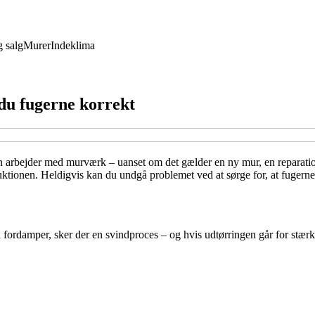
 salg
Murer
Indeklima
du fugerne korrekt
an arbejder med murværk – uanset om det gælder en ny mur, en reparati
ktionen. Heldigvis kan du undgå problemet ved at sørge for, at fugerne t
en fordamper, sker der en svindproces – og hvis udtørringen går for stær