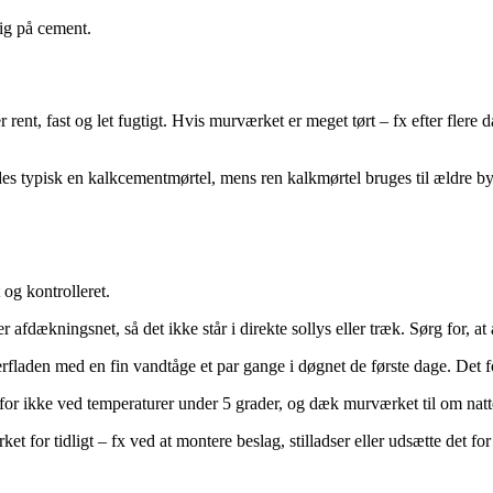
 rig på cement.
r rent, fast og let fugtigt. Hvis murværket er meget tørt – fx efter flere
es typisk en kalkcementmørtel, mens ren kalkmørtel bruges til ældre by
 og kontrolleret.
dækningsnet, så det ikke står i direkte sollys eller træk. Sørg for, at a
verfladen med en fin vandtåge et par gange i døgnet de første dage. Det
or ikke ved temperaturer under 5 grader, og dæk murværket til om natten,
t for tidligt – fx ved at montere beslag, stilladser eller udsætte det fo