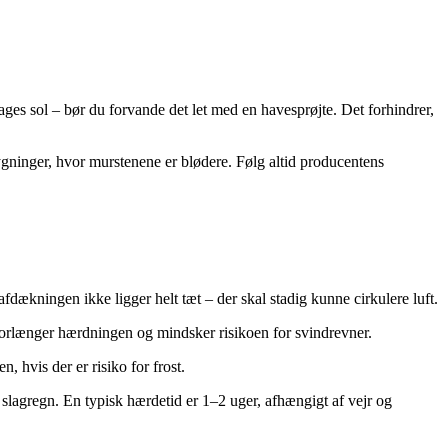
 dages sol – bør du forvande det let med en havesprøjte. Det forhindrer,
gninger, hvor murstenene er blødere. Følg altid producentens
fdækningen ikke ligger helt tæt – der skal stadig kunne cirkulere luft.
 forlænger hærdningen og mindsker risikoen for svindrevner.
 hvis der er risiko for frost.
r slagregn. En typisk hærdetid er 1–2 uger, afhængigt af vejr og