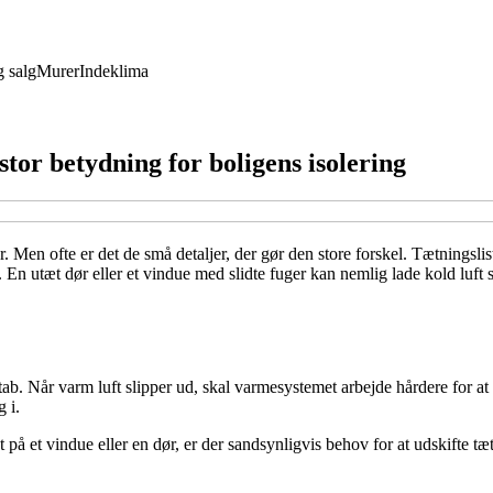
 salg
Murer
Indeklima
stor betydning for boligens isolering
r. Men ofte er det de små detaljer, der gør den store forskel. Tætnings
. En utæt dør eller et vindue med slidte fuger kan nemlig lade kold luft
ab. Når varm luft slipper ud, skal varmesystemet arbejde hårdere for at
 i.
 et vindue eller en dør, er der sandsynligvis behov for at udskifte tætnin