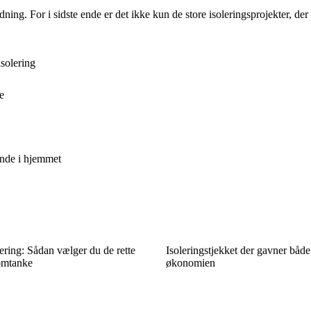
ning. For i sidste ende er det ikke kun de store isoleringsprojekter, de
isolering
e
ende i hjemmet
ering: Sådan vælger du de rette
Isoleringstjekket der gavner både
omtanke
økonomien