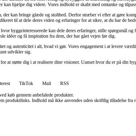
, der kan hjælpe dig videre. Vores indhold er skabt med omtanke og tilp
, der kan bringe glæde og stolthed. Derfor stræber vi efter at gøre komp
keret til at dele deres viden og erfaringer for at sikre, at du har de bed
r byggeinteresserede kan dele deres erfaringer, stille spørgsmål og fin
 idéer og få inspiration fra dem, der har gået vejen før dig.
tet og autenticitet i alt, hvad vi gør. Vores engagement i at levere vær
tant udvikler sig.
 at støtte dig i at realisere dine visioner. Uanset hvor du er på din byg
terest
TikTok
Mail
RSS
 ved køb gennem anbefalede produkter.
m produktlinks. Indhold må ikke anvendes uden skriftlig tilladelse fra r