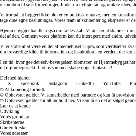
inspiration til små forbedringer, finder du nyttige råd og unikke ideer
Vi tror på, at byggeri ikke blot er en praktisk opgave, men en kunstform
tage dine egne beslutninger. Vores team af skribenter og eksperter er dedi
Hjemmebygget handler også om fællesskab. Vi ønsker at skabe et rum, hvo
del af den. Gennem vores platform kan du interagere med andre, udveksle
Vi er stolte af at være en del af mediehuset Lupra, som værdsætter kvali
din troværdige kilde til information og inspiration i en verden, der kons
I en tid, hvor gør-det-selv-bevægelsen blomstrer, er Hjemmebygget her for
dit drømmeprojekt. Lad os sammen skabe noget fantastisk!
Del med hjertet
X
Facebook
Instagram
LinkedIn
YouTube
Pin
© Al kopiering forbudt.
© Ophavsret gælder. Vi samarbejder med partnere og kan få provision
© Ophavsret gælder for alt indhold her. Vi kan få en del af salget genne
Lær os at kende
Udvikling
Vores grundlag
Skribenterne
Gør en forskel
Vores adresser