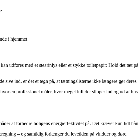
e
ende i hjemmet
 kan udføres med et stearinlys eller et stykke toiletpapir: Hold det tæt
ive ind, er det et tegn på, at tætningslisterne ikke længere gør deres 
 hvor en professionel måler, hvor meget luft der slipper ind og ud af hu
åder at forbedre boligens energieffektivitet på. Det kræver kun lidt hå
eregning – og samtidig forlænger du levetiden på vinduer og døre.