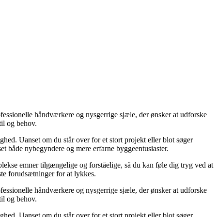
ofessionelle håndværkere og nysgerrige sjæle, der ønsker at udforske
til og behov.
hed. Uanset om du står over for et stort projekt eller blot søger
asset både nybegyndere og mere erfarne byggeentusiaster.
lekse emner tilgængelige og forståelige, så du kan føle dig tryg ved at
ste forudsætninger for at lykkes.
ofessionelle håndværkere og nysgerrige sjæle, der ønsker at udforske
til og behov.
hed. Uanset om du står over for et stort projekt eller blot søger