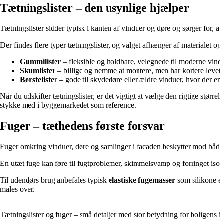
Tætningslister – den usynlige hjælper
Tætningslister sidder typisk i kanten af vinduer og døre og sørger for, at 
Der findes flere typer tætningslister, og valget afhænger af materialet o
Gummilister
– fleksible og holdbare, velegnede til moderne vin
Skumlister
– billige og nemme at montere, men har kortere levet
Børstelister
– gode til skydedøre eller ældre vinduer, hvor der er
Når du udskifter tætningslister, er det vigtigt at vælge den rigtige størr
stykke med i byggemarkedet som reference.
Fuger – tæthedens første forsvar
Fuger omkring vinduer, døre og samlinger i facaden beskytter mod både v
En utæt fuge kan føre til fugtproblemer, skimmelsvamp og forringet isole
Til udendørs brug anbefales typisk
elastiske fugemasser
som silikone 
males over.
Tætningslister og fuger – små detaljer med stor betydning for boligens 