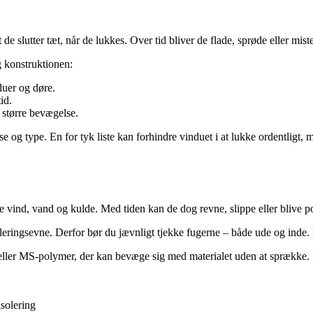
de slutter tæt, når de lukkes. Over tid bliver de flade, sprøde eller miste
g konstruktionen:
duer og døre.
id.
 større bevægelse.
else og type. En for tyk liste kan forhindre vinduet i at lukke ordentligt,
ind, vand og kulde. Med tiden kan de dog revne, slippe eller blive porø
ringsevne. Derfor bør du jævnligt tjekke fugerne – både ude og inde. Hvi
eller MS-polymer, der kan bevæge sig med materialet uden at sprække.
isolering