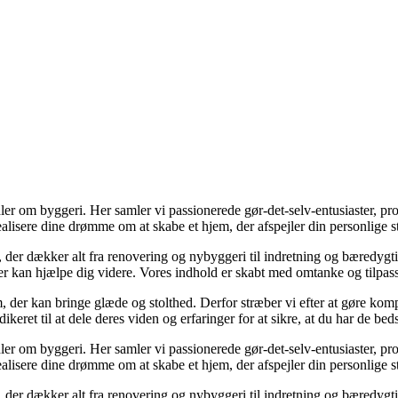
ler om byggeri. Her samler vi passionerede gør-det-selv-entusiaster, pr
realisere dine drømme om at skabe et hjem, der afspejler din personlige s
, der dækker alt fra renovering og nybyggeri til indretning og bæredygtig
, der kan hjælpe dig videre. Vores indhold er skabt med omtanke og tilp
, der kan bringe glæde og stolthed. Derfor stræber vi efter at gøre komp
keret til at dele deres viden og erfaringer for at sikre, at du har de bed
ler om byggeri. Her samler vi passionerede gør-det-selv-entusiaster, pr
realisere dine drømme om at skabe et hjem, der afspejler din personlige s
, der dækker alt fra renovering og nybyggeri til indretning og bæredygtig