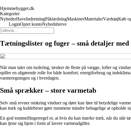
Hjemmebygget.dk
Kategorier
Nyheder
Have
Indretning
Påklædning
Maskiner
Materialer
Værktøj
Køb og
Login
Opret konto
Nyhedsbreve
Tætningslister og fuger – små detaljer med 
Når man taler om isolering, tænker de fleste på vægge, lofter og vindue
spiller en afgørende rolle for både komfort, energiforbrug og indeklima
varmeregningen og i hverdagen.
Små sprækker – store varmetab
Selv små revner omkring vinduer og døre kan føre til betydelige varmet
kan træk og kuldebroer gøre rummene mindre behagelige at opholde sig
En god tommelfingerregel er, at hvis du kan mærke træk, når du står tæt på
kan tjene sig hjem i form af lavere varmeudgifter.