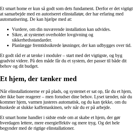
Et smart home er kun så godt som dets fundament. Derfor er det vigtigt
at samarbejde med en autoriseret elinstallatør, der har erfaring med
automatisering. De kan hjælpe med at:
Vurdere, om din nuværende installation kan udvides.
Sikre, at systemet overholder lovgivning og
sikkerhedsstandarder.
Planlægge fremtidssikrede løsninger, der kan udbygges over tid.
Et godt råd er at tænke i moduler – start med det vigtigste, og byg
gradvist videre. På den måde får du et system, der passer til både dit
behov og dit budget.
Et hjem, der tænker med
Når elinstallationerne er på plads, og systemet er sat op, får du et hjem,
der ikke bare reagerer – men forudser dine behov. Lyset tænder, når du
kommer hjem, varmen justeres automatisk, og du kan tjekke, om du
huskede at slukke kaffemaskinen, selv når du er på arbejde.
Et smart home handler i sidste ende om at skabe et hjem, der gør
hverdagen lettere, mere energieffektiv og mere tryg. Og det hele
begynder med de rigtige elinstallationer.