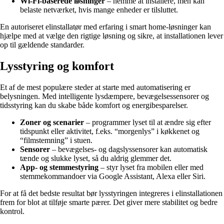
Wi-Fi-baserede løsninger
– nemme at installere, men kan
belaste netværket, hvis mange enheder er tilsluttet.
En autoriseret elinstallatør med erfaring i smart home-løsninger kan
hjælpe med at vælge den rigtige løsning og sikre, at installationen lever
op til gældende standarder.
Lysstyring og komfort
Et af de mest populære steder at starte med automatisering er
belysningen. Med intelligente lysdæmpere, bevægelsessensorer og
tidsstyring kan du skabe både komfort og energibesparelser.
Zoner og scenarier
– programmer lyset til at ændre sig efter
tidspunkt eller aktivitet, f.eks. “morgenlys” i køkkenet og
“filmstemning” i stuen.
Sensorer
– bevægelses- og dagslyssensorer kan automatisk
tænde og slukke lyset, så du aldrig glemmer det.
App- og stemmestyring
– styr lyset fra mobilen eller med
stemmekommandoer via Google Assistant, Alexa eller Siri.
For at få det bedste resultat bør lysstyringen integreres i elinstallationen
frem for blot at tilføje smarte pærer. Det giver mere stabilitet og bedre
kontrol.