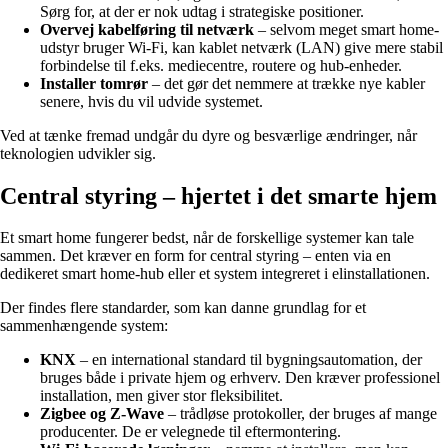
Sørg for, at der er nok udtag i strategiske positioner.
Overvej kabelføring til netværk
– selvom meget smart home-
udstyr bruger Wi-Fi, kan kablet netværk (LAN) give mere stabil
forbindelse til f.eks. mediecentre, routere og hub-enheder.
Installer tomrør
– det gør det nemmere at trække nye kabler
senere, hvis du vil udvide systemet.
Ved at tænke fremad undgår du dyre og besværlige ændringer, når
teknologien udvikler sig.
Central styring – hjertet i det smarte hjem
Et smart home fungerer bedst, når de forskellige systemer kan tale
sammen. Det kræver en form for central styring – enten via en
dedikeret smart home-hub eller et system integreret i elinstallationen.
Der findes flere standarder, som kan danne grundlag for et
sammenhængende system:
KNX
– en international standard til bygningsautomation, der
bruges både i private hjem og erhverv. Den kræver professionel
installation, men giver stor fleksibilitet.
Zigbee og Z-Wave
– trådløse protokoller, der bruges af mange
producenter. De er velegnede til eftermontering.