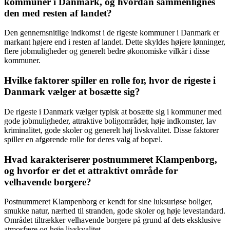
kommuner i Danmark, og hvordan sammenlignes
den med resten af landet?
Den gennemsnitlige indkomst i de rigeste kommuner i Danmark er
markant højere end i resten af landet. Dette skyldes højere lønninger,
flere jobmuligheder og generelt bedre økonomiske vilkår i disse
kommuner.
Hvilke faktorer spiller en rolle for, hvor de rigeste i
Danmark vælger at bosætte sig?
De rigeste i Danmark vælger typisk at bosætte sig i kommuner med
gode jobmuligheder, attraktive boligområder, høje indkomster, lav
kriminalitet, gode skoler og generelt høj livskvalitet. Disse faktorer
spiller en afgørende rolle for deres valg af bopæl.
Hvad karakteriserer postnummeret Klampenborg,
og hvorfor er det et attraktivt område for
velhavende borgere?
Postnummeret Klampenborg er kendt for sine luksuriøse boliger,
smukke natur, nærhed til stranden, gode skoler og høje levestandard.
Området tiltrækker velhavende borgere på grund af dets eksklusive
atmosfære og høje livskvalitet.