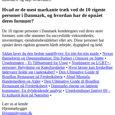
Hvad er de mest markante træk ved de 10 rigeste
personer i Danmark, og hvordan har de opnået
deres formuer?
De 10 rigeste personer i Danmark kendetegnes ved deres store
formuer, som ofte stammer fra succesfulde virksomheder,
investeringer, ejendomsbesiddelser eller arv. Disse personer har
opnået deres rigdom gennem hårdt arbejde, dygtighed og held.
Sådan laver du den bedste papirflyver: En trin-for-trin guide
•
Nexus
Børnehjem og Døgninstitution: Din Partner i Omsorg og Støtte
•
Ungdomsøen – Et Tilflugtssted for Unge
•
Nonbinære og LGBT+-
personer: Betydning og Kønsforståelse
•
Hvor længe kan forskellige
fødevarer holde sig i køleskabet?
•
Den Ultimative Guide til
Bouillon Restaurant på Frederiksberg
•
Abud Mustafa:
Bandemedlem og Alder
•
Den Ultimative Guide til Bouillon
Restaurant på Frederiksberg
•
Danmarks rigeste og fattigste
kommuner: En dybdegående analyse
•
Ungdomshuset Jagtvej 69 –
Et kulturelt ikon på Nørrebro
•
Lær os at kende
Hjemmebygget
Hjemmebygget.dk