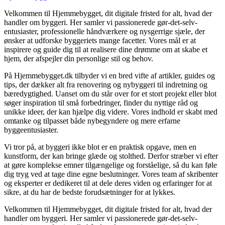
Velkommen til Hjemmebygget, dit digitale fristed for alt, hvad der
handler om byggeri. Her samler vi passionerede gør-det-selv-
entusiaster, professionelle håndværkere og nysgerrige sjæle, der
ønsker at udforske byggeriets mange facetter. Vores mål er at
inspirere og guide dig til at realisere dine drømme om at skabe et
hjem, der afspejler din personlige stil og behov.
På Hjemmebygget.dk tilbyder vi en bred vifte af artikler, guides og
tips, der dækker alt fra renovering og nybyggeri til indretning og
bæredygtighed. Uanset om du står over for et stort projekt eller blot
søger inspiration til små forbedringer, finder du nyttige råd og
unikke ideer, der kan hjælpe dig videre. Vores indhold er skabt med
omtanke og tilpasset både nybegyndere og mere erfarne
byggeentusiaster.
Vi tror på, at byggeri ikke blot er en praktisk opgave, men en
kunstform, der kan bringe glæde og stolthed. Derfor stræber vi efter
at gøre komplekse emner tilgængelige og forståelige, så du kan føle
dig tryg ved at tage dine egne beslutninger. Vores team af skribenter
og eksperter er dedikeret til at dele deres viden og erfaringer for at
sikre, at du har de bedste forudsætninger for at lykkes.
Velkommen til Hjemmebygget, dit digitale fristed for alt, hvad der
handler om byggeri. Her samler vi passionerede gør-det-selv-