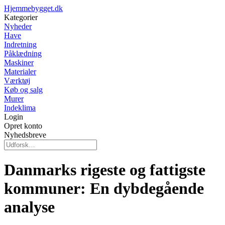
Hjemmebygget.dk
Kategorier
Nyheder
Have
Indretning
Påklædning
Maskiner
Materialer
Værktøj
Køb og salg
Murer
Indeklima
Login
Opret konto
Nyhedsbreve
Danmarks rigeste og fattigste
kommuner: En dybdegående
analyse