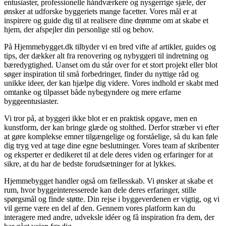
entusiaster, professionelle håndværkere og nysgerrige sjæle, der
ønsker at udforske byggeriets mange facetter. Vores mål er at
inspirere og guide dig til at realisere dine drømme om at skabe et
hjem, der afspejler din personlige stil og behov.
På Hjemmebygget.dk tilbyder vi en bred vifte af artikler, guides og
tips, der dækker alt fra renovering og nybyggeri til indretning og
bæredygtighed. Uanset om du står over for et stort projekt eller blot
søger inspiration til små forbedringer, finder du nyttige råd og
unikke ideer, der kan hjælpe dig videre. Vores indhold er skabt med
omtanke og tilpasset både nybegyndere og mere erfarne
byggeentusiaster.
Vi tror på, at byggeri ikke blot er en praktisk opgave, men en
kunstform, der kan bringe glæde og stolthed. Derfor stræber vi efter
at gøre komplekse emner tilgængelige og forståelige, så du kan føle
dig tryg ved at tage dine egne beslutninger. Vores team af skribenter
og eksperter er dedikeret til at dele deres viden og erfaringer for at
sikre, at du har de bedste forudsætninger for at lykkes.
Hjemmebygget handler også om fællesskab. Vi ønsker at skabe et
rum, hvor byggeinteresserede kan dele deres erfaringer, stille
spørgsmål og finde støtte. Din rejse i byggeverdenen er vigtig, og vi
vil gerne være en del af den. Gennem vores platform kan du
interagere med andre, udveksle idéer og få inspiration fra dem, der