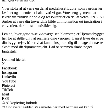
har gået vejen før dig.
Vi er stolte af at være en del af mediehuset Lupra, som værdsætter
kvalitet og autenticitet i alt, hvad vi gør. Vores engagement i at
levere værdifuldt indhold og ressourcer er en del af vores DNA. Vi
ønsker at være din troværdige kilde til information og inspiration i
en verden, der konstant udvikler sig.
I en tid, hvor gør-det-selv-bevægelsen blomstrer, er Hjemmebygget
her for at støtte dig i at realisere dine visioner. Uanset hvor du er på
din bygge rejse, håber vi at kunne inspirere dig til at tage det næste
skridt mod dit drømmeprojekt. Lad os sammen skabe noget
fantastisk!
Del med hjertet
X
Facebook
Instagram
LinkedIn
YouTube
Pinterest
TikTok
Mail
RSS
© Al kopiering forbudt.
© Ophavsret gælder. Vi samarbejder med partnere og kan få