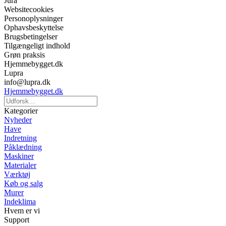
Jura
Websitecookies
Personoplysninger
Ophavsbeskyttelse
Brugsbetingelser
Tilgængeligt indhold
Grøn praksis
Hjemmebygget.dk
Lupra
info@lupra.dk
Hjemmebygget.dk
Kategorier
Nyheder
Have
Indretning
Påklædning
Maskiner
Materialer
Værktøj
Køb og salg
Murer
Indeklima
Hvem er vi
Support